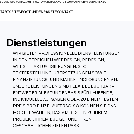
google-site-verification=TW1frDlyk2M86kRFc_gBs5UyQkHnuEyT9dflHt4EXZc
TARTSEITE
SEO
STUNDENPAKETE
KONTAKT
Dienstleistungen
WIR BIETEN PROFESSIONELLE DIENSTLEISTUNGEN
IN DEN BEREICHEN WEBDESIGN, REDESIGN,
WEBSITE-AKTUALISIERUNGEN, SEO,
TEXTERSTELLUNG, ÜBERSETZUNGEN SOWIE
FINANZIERUNGS- UND MARKETINGLÖSUNGEN AN.
UNSERE LEISTUNGEN SIND FLEXIBEL BUCHBAR –
ENTWEDER AUF STUNDENBASIS FÜR LAUFENDE,
INDIVIDUELLE AUFGABEN ODER ZU EINEM FESTEN
PREIS PRO EINZELAUFTRAG. SO KÖNNEN SIE DAS
MODELL WÄHLEN, DAS AM BESTEN ZU IHREM
PROJEKT, IHREM BUDGET UND IHREN
GESCHÄFTLICHEN ZIELEN PASST.