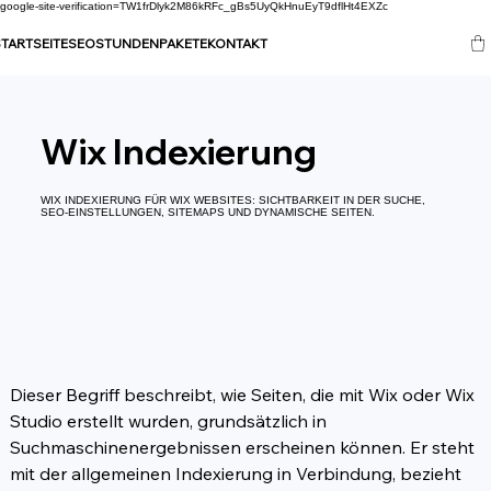
google-site-verification=TW1frDlyk2M86kRFc_gBs5UyQkHnuEyT9dflHt4EXZc
TARTSEITE
SEO
STUNDENPAKETE
KONTAKT
Wix Indexierung
WIX INDEXIERUNG FÜR WIX WEBSITES: SICHTBARKEIT IN DER SUCHE,
SEO-EINSTELLUNGEN, SITEMAPS UND DYNAMISCHE SEITEN.
Dieser Begriff beschreibt, wie Seiten, die mit Wix oder Wix 
Studio erstellt wurden, grundsätzlich in 
Suchmaschinenergebnissen erscheinen können. Er steht 
mit der allgemeinen Indexierung in Verbindung, bezieht 