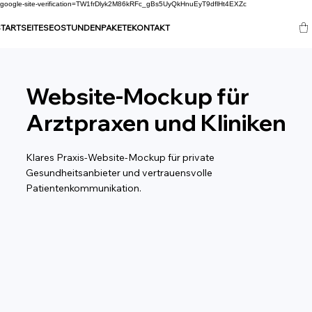
google-site-verification=TW1frDlyk2M86kRFc_gBs5UyQkHnuEyT9dflHt4EXZc
TARTSEITE
SEO
STUNDENPAKETE
KONTAKT
Website-Mockup für
Arztpraxen und Kliniken
Klares Praxis-Website-Mockup für private
Gesundheitsanbieter und vertrauensvolle
Patientenkommunikation.