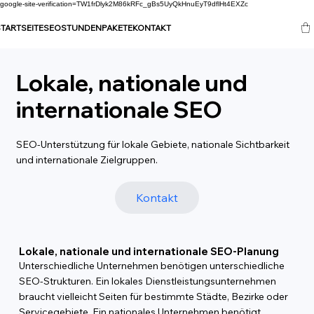
google-site-verification=TW1frDlyk2M86kRFc_gBs5UyQkHnuEyT9dflHt4EXZc
TARTSEITE
SEO
STUNDENPAKETE
KONTAKT
Lokale, nationale und
internationale SEO
SEO-Unterstützung für lokale Gebiete, nationale Sichtbarkeit
und internationale Zielgruppen.
Kontakt
Lokale, nationale und internationale SEO-Planung
Unterschiedliche Unternehmen benötigen unterschiedliche
SEO-Strukturen. Ein lokales Dienstleistungsunternehmen
braucht vielleicht Seiten für bestimmte Städte, Bezirke oder
Servicegebiete. Ein nationales Unternehmen benötigt