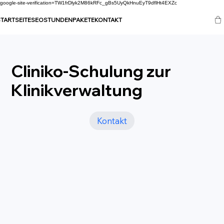
google-site-verification=TW1frDlyk2M86kRFc_gBs5UyQkHnuEyT9dflHt4EXZc
TARTSEITE
SEO
STUNDENPAKETE
KONTAKT
Cliniko-Schulung zur
Klinikverwaltung
Kontakt