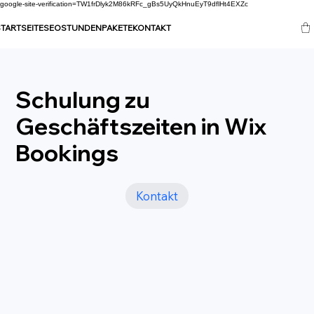
google-site-verification=TW1frDlyk2M86kRFc_gBs5UyQkHnuEyT9dflHt4EXZc
TARTSEITE
SEO
STUNDENPAKETE
KONTAKT
Schulung zu
Geschäftszeiten in Wix
Bookings
Kontakt