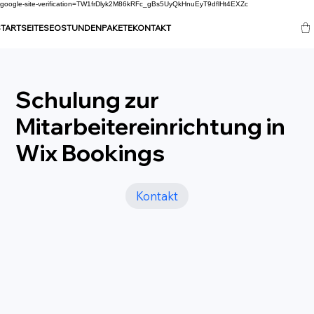
google-site-verification=TW1frDlyk2M86kRFc_gBs5UyQkHnuEyT9dflHt4EXZc
TARTSEITE
SEO
STUNDENPAKETE
KONTAKT
Schulung zur
Mitarbeitereinrichtung in
Wix Bookings
Kontakt