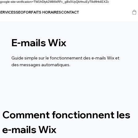
google-site-verification=TW1frDlyk2M86kRFc_gBs5UyQkHnuEyT9dflHt4EXZc
ERVICES
SEO
FORFAITS HORAIRES
CONTACT
E-mails Wix
Guide simple sur le fonctionnement des e-mails Wix et
des messages automatiques.
Comment fonctionnent les 
e-mails Wix