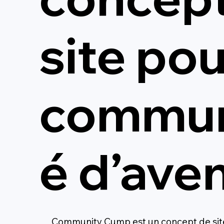
site po
commu
é d’ave
Community Cump est un concept de sit