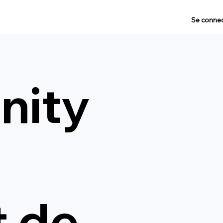
Se connec
ity
t de