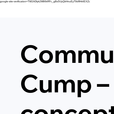
google-site-verification=TW1frDlyk2M86kRFc_gBs5UyQkHnuEyT9dflHt4EXZc
Commun
Cump –
concep