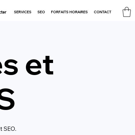
ter
SERVICES
SEO
FORFAITS HORAIRES
CONTACT
s et
MS
et SEO.