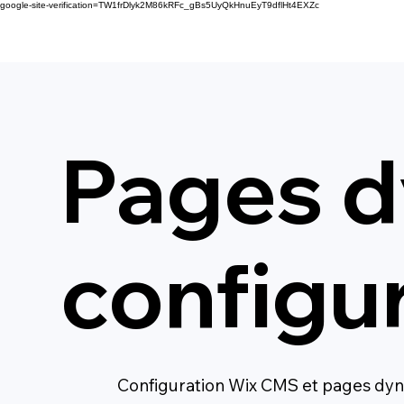
google-site-verification=TW1frDlyk2M86kRFc_gBs5UyQkHnuEyT9dflHt4EXZc
Pages d
configu
Configuration Wix CMS et pages dyna