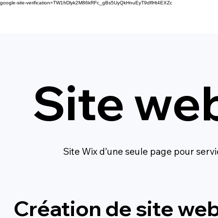
google-site-verification=TW1frDlyk2M86kRFc_gBs5UyQkHnuEyT9dflHt4EXZc
Site we
Site Wix d’une seule page pour serv
Création de site web