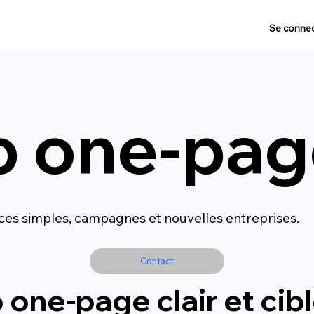
Se connec
b one-pa
ices simples, campagnes et nouvelles entreprises.
Contact
 one-page clair et cib