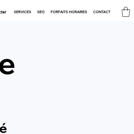
ter
SERVICES
SEO
FORFAITS HORAIRES
CONTACT
ge
lé