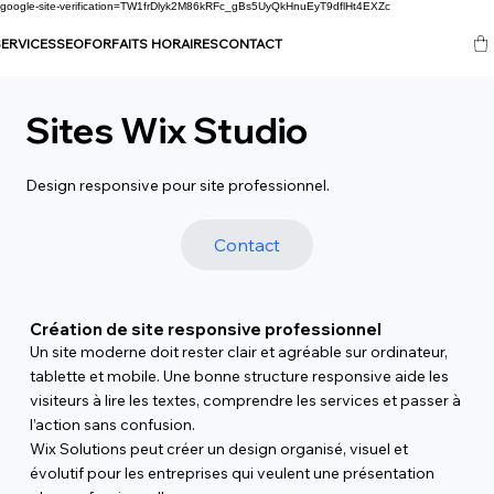
google-site-verification=TW1frDlyk2M86kRFc_gBs5UyQkHnuEyT9dflHt4EXZc
ERVICES
SEO
FORFAITS HORAIRES
CONTACT
Sites Wix Studio
Design responsive pour site professionnel.
Contact
Création de site responsive professionnel
Un site moderne doit rester clair et agréable sur ordinateur,
tablette et mobile. Une bonne structure responsive aide les
visiteurs à lire les textes, comprendre les services et passer à
l’action sans confusion.
Wix Solutions peut créer un design organisé, visuel et
évolutif pour les entreprises qui veulent une présentation