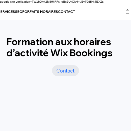
google-site-verification=TW1frDlyk2M86kRFc_gBs5UyQkHnuEyT9dflHt4EXZc
ERVICES
SEO
FORFAITS HORAIRES
CONTACT
Formation aux horaires
d’activité Wix Bookings
Contact