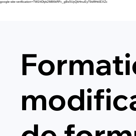
google-site-verification=TW1frDlyk2M86kRFc_gBs5UyQkHnuEyT9dflHt4EXZc
Formatio
modific
de form