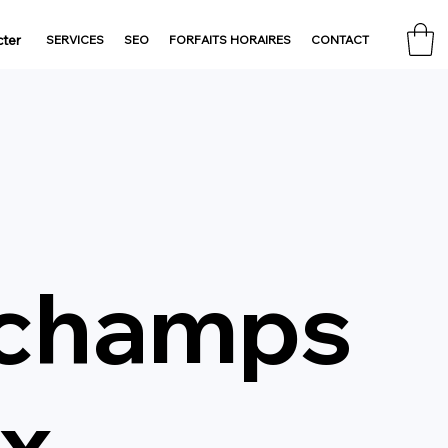
ter
SERVICES
SEO
FORFAITS HORAIRES
CONTACT
 champs
ix