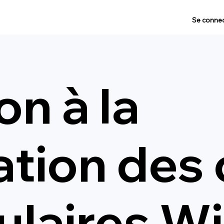
Se connec
n à la
ation des
ulaires W