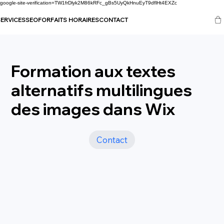
google-site-verification=TW1frDlyk2M86kRFc_gBs5UyQkHnuEyT9dflHt4EXZc
ERVICES
SEO
FORFAITS HORAIRES
CONTACT
Formation aux textes
alternatifs multilingues
des images dans Wix
Contact