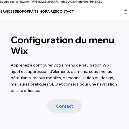
google-site-verification=TW1frDlyk2M86kRFc_gBs5UyQkHnuEyT9dflHt4EXZc
ERVICES
SEO
FORFAITS HORAIRES
CONTACT
Configuration du menu
Wix
Apprenez à configurer votre menu de navigation Wix :
ajout et suppression d'éléments de menu, sous-menus
déroulants, menus mobiles, personnalisation du design,
meilleures pratiques SEO et conseils pour une navigation
de site efficace.
Contact