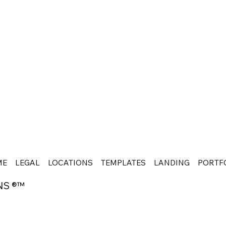
ME
LEGAL
LOCATIONS
TEMPLATES
LANDING
PORTF
NS ®™