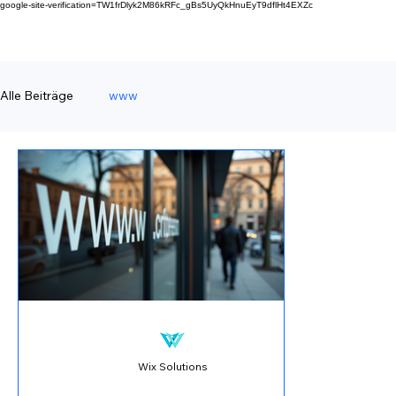
google-site-verification=TW1frDlyk2M86kRFc_gBs5UyQkHnuEyT9dflHt4EXZc
Alle Beiträge
www
Wix Solutions