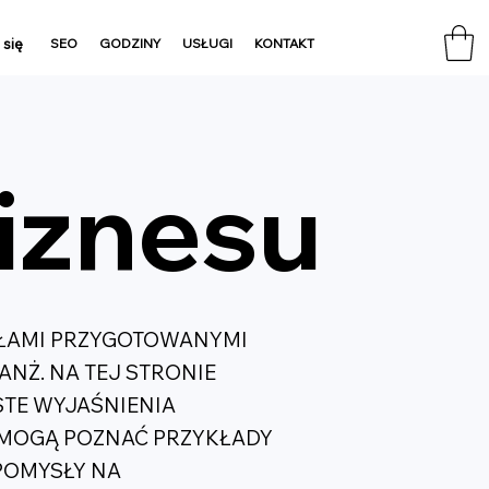
 się
SEO
GODZINY
USŁUGI
KONTAKT
biznesu
UŁAMI PRZYGOTOWANYMI
ANŻ. NA TEJ STRONIE
STE WYJAŚNIENIA
 MOGĄ POZNAĆ PRZYKŁADY
POMYSŁY NA