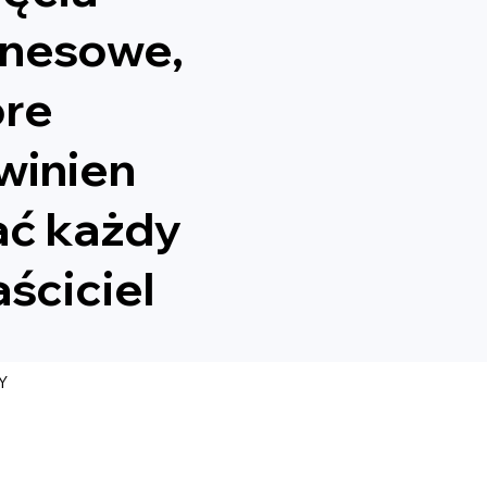
znesowe,
óre
winien
ać każdy
ściciel
Y