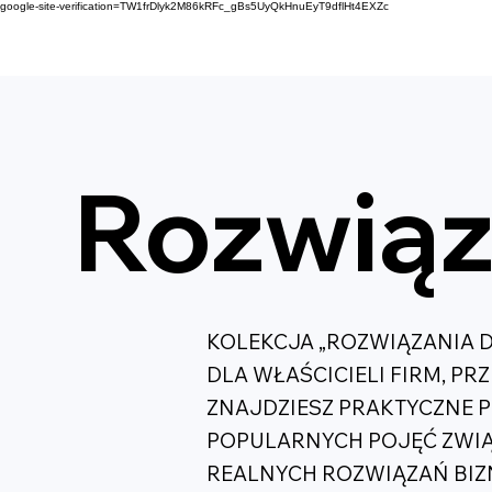
google-site-verification=TW1frDlyk2M86kRFc_gBs5UyQkHnuEyT9dflHt4EXZc
Rozwiąz
KOLEKCJA „ROZWIĄZANIA 
DLA WŁAŚCICIELI FIRM, PR
ZNAJDZIESZ PRAKTYCZNE 
POPULARNYCH POJĘĆ ZWIĄ
REALNYCH ROZWIĄZAŃ BIZ