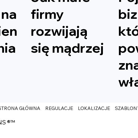
 na
firmy
bi
ien
rozwijają
kt
nia
się mądrzej
po
zn
wła
STRONA GŁÓWNA
REGULACJE
LOKALIZACJE
SZABLON
NS ®™