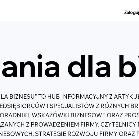
Zaloguj
ania dla 
DLA BIZNESU” TO HUB INFORMACYJNY Z ARTYK
ZEDSIĘBIORCÓW I SPECJALISTÓW Z RÓŻNYCH BR
PORADNIKI, WSKAZÓWKI BIZNESOWE ORAZ PRO
ZANYCH Z PROWADZENIEM FIRMY. CZYTELNICY
NESOWYCH, STRATEGIE ROZWOJU FIRMY ORAZ 