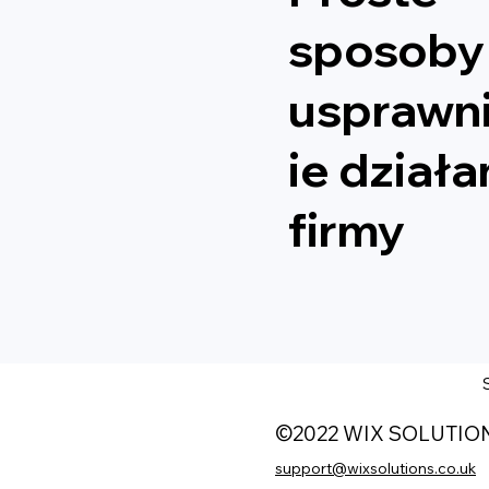
sposoby
usprawn
ie działa
firmy
©2022 WIX SOLUTIO
support@wixsolutions.co.uk