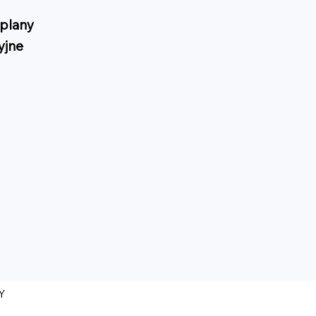
plany
yjne
Y