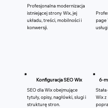
Profesjonalna modernizacja
istniejącej strony Wix, jej
Profe
układu, treści, mobilności i
page 
konwersji.
usług
Konfiguracja SEO Wix
6-m
SEO dla Wix obejmujące
Stała
tytuły, opisy, nagłówki, slugi i
Wix z
strukturę stron.
popra