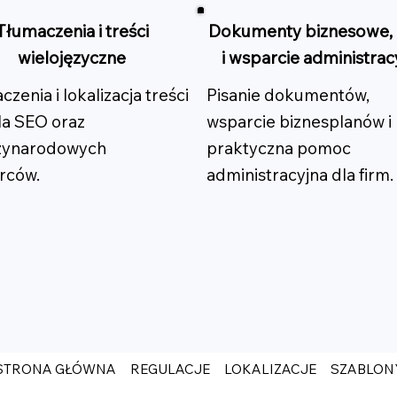
Tłumaczenia i treści
Dokumenty biznesowe, 
wielojęzyczne
i wsparcie administrac
zenia i lokalizacja treści
Pisanie dokumentów,
la SEO oraz
wsparcie biznesplanów i
zynarodowych
praktyczna pomoc
rców.
administracyjna dla firm.
STRONA GŁÓWNA
REGULACJE
LOKALIZACJE
SZABLON