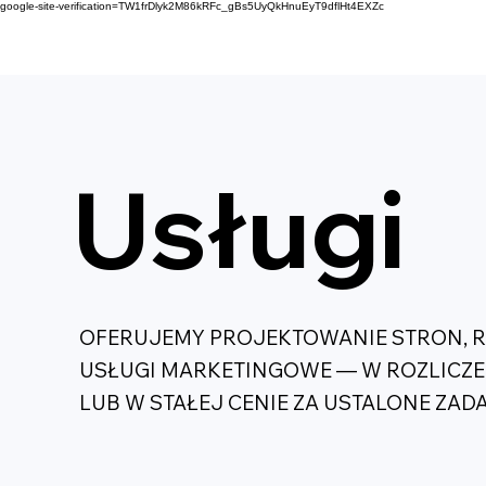
google-site-verification=TW1frDlyk2M86kRFc_gBs5UyQkHnuEyT9dflHt4EXZc
Usługi
OFERUJEMY PROJEKTOWANIE STRON, RED
USŁUGI MARKETINGOWE — W ROZLICZ
LUB W STAŁEJ CENIE ZA USTALONE ZADA