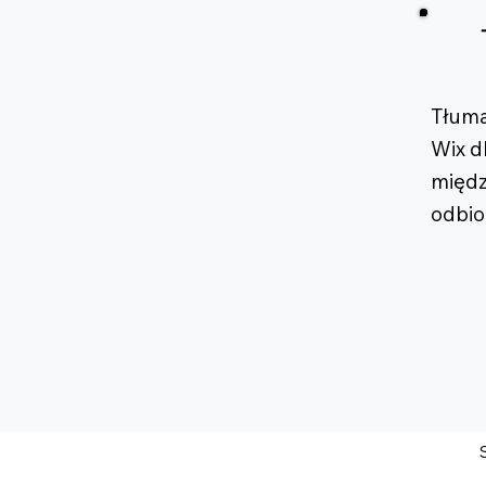
Tłumac
Wix d
międ
odbio