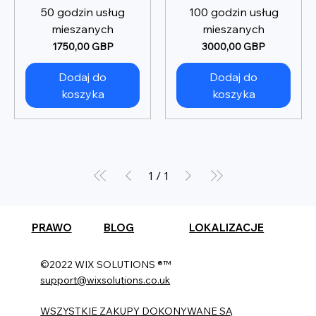
50 godzin usług
100 godzin usług
mieszanych
mieszanych
Cena
Cena
1750,00 GBP
3000,00 GBP
Dodaj do
Dodaj do
koszyka
koszyka
1
/
1
PRAWO
BLOG
LOKALIZACJE
©2022 WIX SOLUTIONS ®™
support@wixsolutions.co.uk
WSZYSTKIE ZAKUPY DOKONYWANE SĄ