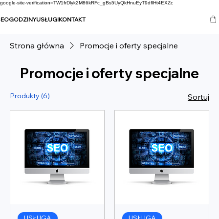
google-site-verification=TW1frDlyk2M86kRFc_gBs5UyQkHnuEyT9dflHt4EXZc
SEO
GODZINY
USŁUGI
KONTAKT
Strona główna
Promocje i oferty specjalne
Promocje i oferty specjalne
Produkty (6)
Sortuj
USŁUGA
USŁUGA