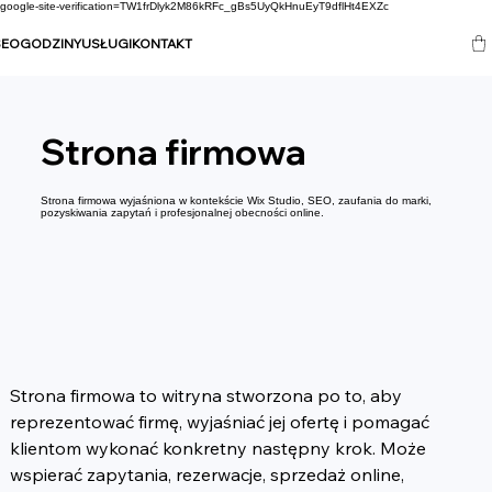
google-site-verification=TW1frDlyk2M86kRFc_gBs5UyQkHnuEyT9dflHt4EXZc
SEO
GODZINY
USŁUGI
KONTAKT
Strona firmowa
Strona firmowa wyjaśniona w kontekście Wix Studio, SEO, zaufania do marki,
pozyskiwania zapytań i profesjonalnej obecności online.
Strona firmowa to witryna stworzona po to, aby 
reprezentować firmę, wyjaśniać jej ofertę i pomagać 
klientom wykonać konkretny następny krok. Może 
wspierać zapytania, rezerwacje, sprzedaż online, 