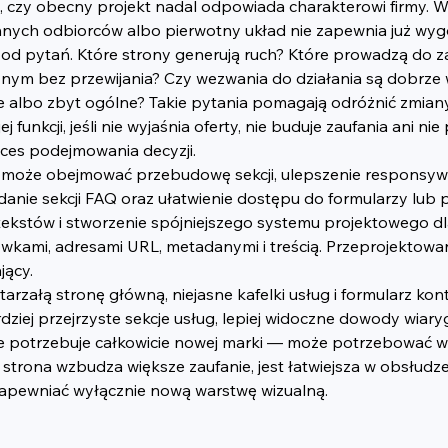
czy obecny projekt nadal odpowiada charakterowi firmy. Wiel
o innych odbiorców albo pierwotny układ nie zapewnia już wy
od pytań. Które strony generują ruch? Które prowadzą do 
nym bez przewijania? Czy wezwania do działania są dobrze w
ne albo zbyt ogólne? Takie pytania pomagają odróżnić zmia
funkcji, jeśli nie wyjaśnia oferty, nie buduje zaufania ani 
oces podejmowania decyzji.
 może obejmować przebudowę sekcji, ulepszenie responsywnyc
odanie sekcji FAQ oraz ułatwienie dostępu do formularzy lub
ekstów i stworzenie spójniejszego systemu projektowego dla
wkami, adresami URL, metadanymi i treścią. Przeprojektowa
jący.
rzałą stronę główną, niejasne kafelki usług i formularz ko
ziej przejrzyste sekcje usług, lepiej widoczne dowody wiary
ze potrzebuje całkowicie nowej marki — może potrzebować wit
rona wzbudza większe zaufanie, jest łatwiejsza w obsłudze 
 zapewniać wyłącznie nową warstwę wizualną.