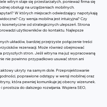
e witryn staje się przestarzałych, ponieważ firma się 
godnej obsługi na urządzeniach mobilnych.
zapytań? W których miejscach odwiedzający napotykają 
idoczne? Czy wersja mobilna jest intuicyjna? Czy 
ny kosmetyczne od strategicznych ulepszeń. Strona 
nie prowadzi użytkowników do kontaktu. Najlepsze 
h układów, bardziej przejrzyste połączenie treści 
 przycisków rezerwacji. Może również obejmować 
 przyszłych stron. Jeśli witryna ma już wypracowaną 
nie nie powinno przypadkowo usuwać stron ani 
ntaktowy ukryty na samym dole. Przeprojektowanie 
godności, poprawione odstępy w wersji mobilnej oraz 
ryny, która pewniej komunikuje jej obecny wizerunek. 
i prostsza do dalszego rozwijania. Wspiera SEO, 