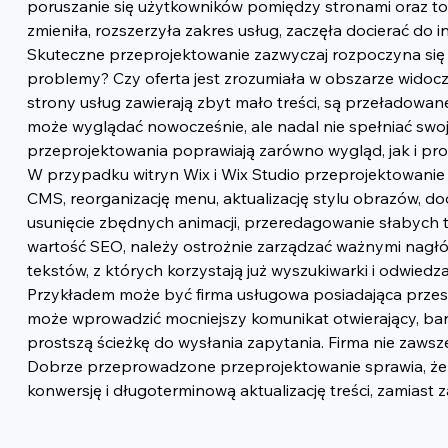
poruszanie się użytkowników pomiędzy stronami oraz to, 
zmieniła, rozszerzyła zakres usług, zaczęła docierać d
Skuteczne przeprojektowanie zazwyczaj rozpoczyna się 
problemy? Czy oferta jest zrozumiała w obszarze widocz
strony usług zawierają zbyt mało treści, są przeładowa
może wyglądać nowocześnie, ale nadal nie spełniać swojej 
przeprojektowania poprawiają zarówno wygląd, jak i pr
W przypadku witryn Wix i Wix Studio przeprojektowanie
CMS, reorganizację menu, aktualizację stylu obrazów, d
usunięcie zbędnych animacji, przeredagowanie słabych t
wartość SEO, należy ostrożnie zarządzać ważnymi nagłó
tekstów, z których korzystają już wyszukiwarki i odwiedza
Przykładem może być firma usługowa posiadająca przesta
może wprowadzić mocniejszy komunikat otwierający, bard
prostszą ścieżkę do wysłania zapytania. Firma nie zaws
Dobrze przeprowadzone przeprojektowanie sprawia, że st
konwersję i długoterminową aktualizację treści, zamiast