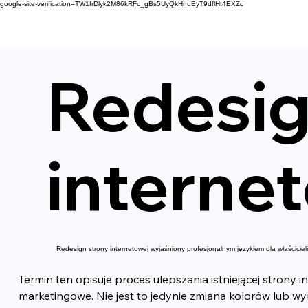
google-site-verification=TW1frDlyk2M86kRFc_gBs5UyQkHnuEyT9dflHt4EXZc
Redesig
interne
Redesign strony internetowej wyjaśniony profesjonalnym językiem dla właściciel
Termin ten opisuje proces ulepszania istniejącej strony in
marketingowe. Nie jest to jedynie zmiana kolorów lub w