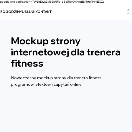
google-site-verification=TW1frDlyk2M86kRFc_gBs5UyQkHnuEyT9dflHt4EXZc
SEO
GODZINY
USŁUGI
KONTAKT
Mockup strony
internetowej dla trenera
fitness
Nowoczesny mockup strony dla trenera fitness,
programów, efektów i zapytań online.