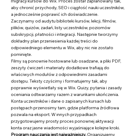
migracji kursów do Wix. Proces został zaplanowany tak,
aby chronić przychody, SEO i ciągłość nauki uczestników,
a jednocześnie poprawić ich doświadczenie.
Zaczynamy od audytu biblioteki kursów, lekcji, filmów,
plików, quizów, zadań, listy uczestników, poziomów
subskrypcji, płatności i integracji. Następnie tworzymy
dokładny plan przeniesienia każdej treści do
odpowiedniego elementu w Wix, aby nic nie zostało
pominięte.
Filmy są ponownie hostowane lub osadzane, a pliki PDF,
zeszyty ćwiczeń i materiały dodatkowe trafiają do
właściwych modułów z odpowiednimi zasadami
dostępu. Teksty czyścimy i formatujemy tak, aby
poprawnie wyświetlały się w Wix. Quizy, pytania i zasady
oceniania odtwarzamy razem z warunkami ukończenia.
Konta uczestników i dane o zapisanych kursach lub
postępach przenosimy tam, gdzie platforma źródłowa
pozwala na eksport. W innych przypadkach
przygotowujemy prosty proces ponownej aktywacji
konta oraz jasne wiadomości wyjaśniające kolejne kroki.
Program nauczania jest najważniejszy.
Organizujemy