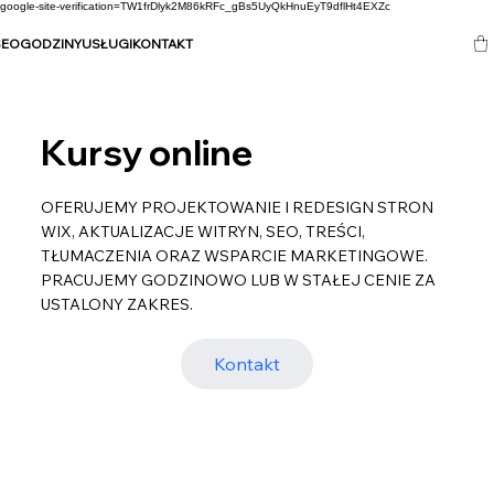
google-site-verification=TW1frDlyk2M86kRFc_gBs5UyQkHnuEyT9dflHt4EXZc
SEO
GODZINY
USŁUGI
KONTAKT
Kursy online
OFERUJEMY PROJEKTOWANIE I REDESIGN STRON
WIX, AKTUALIZACJE WITRYN, SEO, TREŚCI,
TŁUMACZENIA ORAZ WSPARCIE MARKETINGOWE.
PRACUJEMY GODZINOWO LUB W STAŁEJ CENIE ZA
USTALONY ZAKRES.
Kontakt