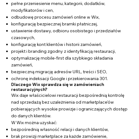
pełne przeniesienie menu, kategorii, dodatków,
modyfikatorów i cen,
odbudowę procesu zamówień online w Wix,
konfigurację bezpiecznej bramki płatniczej,
ustawienie dostawy, odbioru osobistego i przedziałów
czasowych,
konfigurację kont klientów i historii zamówień,
projekt i branding zgodny z identyfikacją restauracji,
optymalizację mobile-first dla szybkiego składania
zamówień,
bezpieczną migrację adresów URL, treści i SEO,
ochronę indeksacji Google i przekierowania 301.
Dlaczego Wix sprawdza się w zamówieniach
restauracyjnych?
Wix daje właścicielowi restauracji bezpośrednią kontrolę
nad sprzedażą bez uzależnienia od marketplace’ów
pobierających wysokie prowizje i ograniczających dostęp
do danych klientów.
W Wix można uzyskać:
bezpośrednią własność relacji i danych klientów,
brak prowizji marketplace za każde zamówienie,