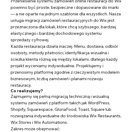
Przeniesienie systemu zamówień online restauracji do Wix
powinno być proste, bezpieczne i dopasowane do marki
— a nie oparte na jednym szablonie dla wszystkich. Nasza
usługa migracji zamówień restauracyjnych do Wix jest
przeznaczona dla lokali, które chcą szybszego, bardziej
elastycznego i bardziej dochodowego systemu
sprzedaży cyfrowej.
Każda restauracja działa inaczej. Menu, dostawa, odbiór
osobisty, metody płatności, identyfikacja wizualna i
ścieżka klienta różnią się między lokalami, dlatego każdy
projekt wyceniamy indywidualnie. Projektujemy i
przenosimy platformę zgodnie z rzeczywistym modelem
biznesowym, liczbą zamówień i planami rozwoju
restauracji.
Co realizujemy?
Zajmujemy się pełną migracją techniczną i wizualną
systemu zamówień z platform takich jak WordPress,
Shopify, Squarespace, GloriaFood, Toast, Square lub
rozwiązania indywidualne do środowiska Wix Restaurants,
Wix Stores i Wix Automations.
Zakres może obejmować: