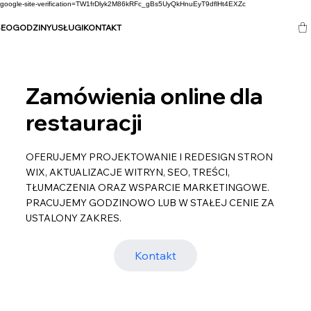
google-site-verification=TW1frDlyk2M86kRFc_gBs5UyQkHnuEyT9dflHt4EXZc
SEO
GODZINY
USŁUGI
KONTAKT
Zamówienia online dla
restauracji
OFERUJEMY PROJEKTOWANIE I REDESIGN STRON
WIX, AKTUALIZACJE WITRYN, SEO, TREŚCI,
TŁUMACZENIA ORAZ WSPARCIE MARKETINGOWE.
PRACUJEMY GODZINOWO LUB W STAŁEJ CENIE ZA
USTALONY ZAKRES.
Kontakt