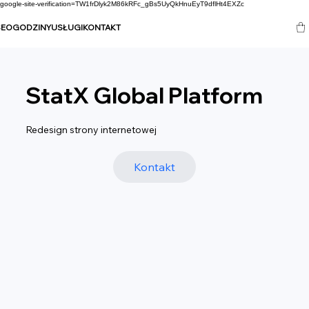
google-site-verification=TW1frDlyk2M86kRFc_gBs5UyQkHnuEyT9dflHt4EXZc
SEO
GODZINY
USŁUGI
KONTAKT
StatX Global Platform
Redesign strony internetowej
Kontakt