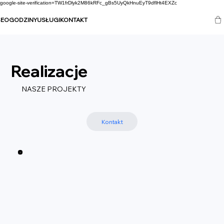
google-site-verification=TW1frDlyk2M86kRFc_gBs5UyQkHnuEyT9dflHt4EXZc
SEO
GODZINY
USŁUGI
KONTAKT
Realizacje
NASZE PROJEKTY
Kontakt