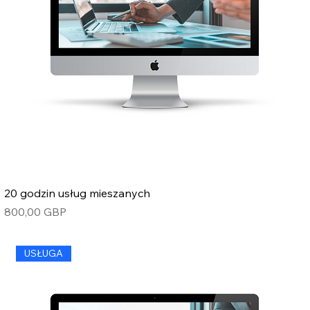
20 godzin usług mieszanych
Cena
800,00 GBP
USŁUGA