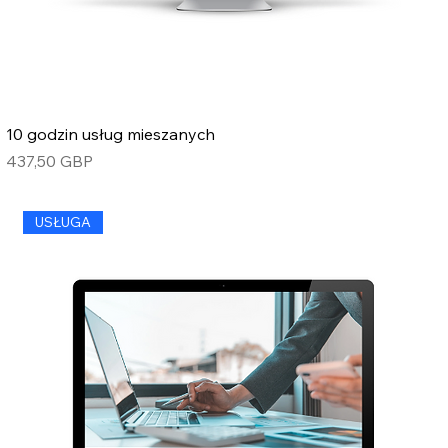
10 godzin usług mieszanych
Cena
437,50 GBP
USŁUGA