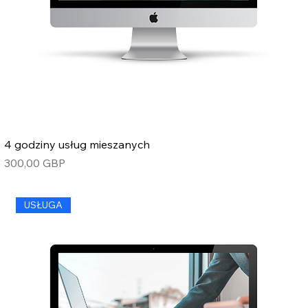
4 godziny usług mieszanych
Cena
300,00 GBP
USŁUGA