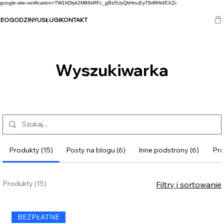
google-site-verification=TW1frDlyk2M86kRFc_gBs5UyQkHnuEyT9dflHt4EXZc
SEO
GODZINY
USŁUGI
KONTAKT
Wyszukiwarka
Produkty (15)
Posty na blogu (6)
Inne podstrony (6)
Pro
Produkty (15)
Filtry i sortowanie
BEZPŁATNE