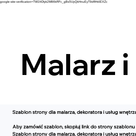
google-site-verification=TW1frDlyk2M86kRFc_gBs5UyQkHnuEyT9dflHt4EXZc
Malarz i
Szablon strony dla malarza, dekoratora i usług wnętrz
Aby zamówić szablon, skopiuj link do strony szablonu 
Szablon strony dla malarza, dekoratora i usług wnętrz