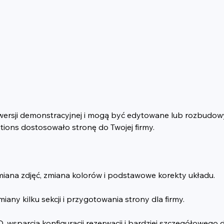
 wersji demonstracyjnej i mogą być edytowane lub rozbudo
utions dostosowało stronę do Twojej firmy.
ymiana zdjęć, zmiana kolorów i podstawowe korekty układu.
iany kilku sekcji i przygotowania strony dla firmy.
 wsparcia konfiguracji rezerwacji i bardziej szczegółowego 