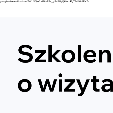
google-site-verification=TW1frDlyk2M86kRFc_gBs5UyQkHnuEyT9dflHt4EXZc
Szkolen
o wizyta