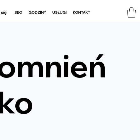
 się
SEO
GODZINY
USŁUGI
KONTAKT
pomnień
iko