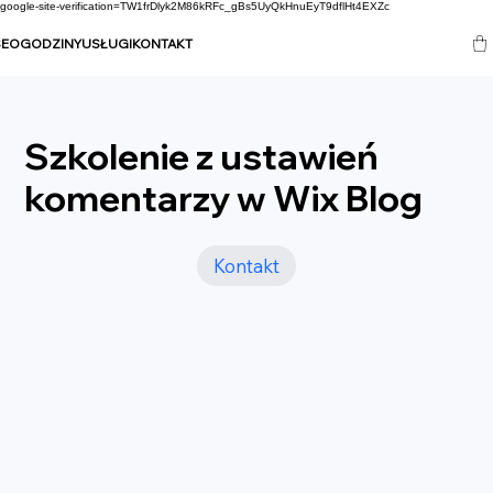
google-site-verification=TW1frDlyk2M86kRFc_gBs5UyQkHnuEyT9dflHt4EXZc
SEO
GODZINY
USŁUGI
KONTAKT
Szkolenie z ustawień
komentarzy w Wix Blog
Kontakt