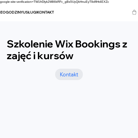
google-site-verification=TW1frDlyk2M86kRFc_gBs5UyQkHnuEyT9dflHt4EXZc
SEO
GODZINY
USŁUGI
KONTAKT
Szkolenie Wix Bookings z
zajęć i kursów
Kontakt