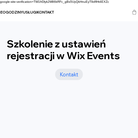
google-site-verification=TW1frDlyk2M86kRFc_gBs5UyQkHnuEyT9dflHt4EXZc
SEO
GODZINY
USŁUGI
KONTAKT
Szkolenie z ustawień
rejestracji w Wix Events
Kontakt