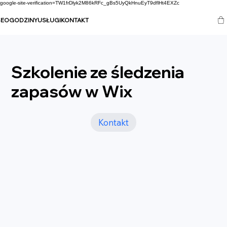
google-site-verification=TW1frDlyk2M86kRFc_gBs5UyQkHnuEyT9dflHt4EXZc
SEO
GODZINY
USŁUGI
KONTAKT
Szkolenie ze śledzenia
zapasów w Wix
Kontakt