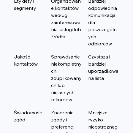
Etykiety i 
Organizowani
Bardziej 
segmenty
e kontaktów 
odpowiednia 
według 
komunikacja 
zainteresowa
dla 
nia, usługi lub 
poszczególn
źródła
ych 
odbiorców
Jakość 
Sprawdzanie 
Czystsza i 
kontaktów
niekompletny
bardziej 
ch, 
uporządkowa
zduplikowany
na lista
ch lub 
niejasnych 
rekordów
Świadomość 
Znaczenie 
Mniejsze 
zgód
zgody i 
ryzyko 
preferencji 
nieostrożneg