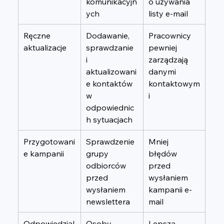
komunikacyjn
o używania 
ych
listy e-mail
Ręczne 
Dodawanie, 
Pracownicy 
aktualizacje
sprawdzanie 
pewniej 
i 
zarządzają 
aktualizowani
danymi 
e kontaktów 
kontaktowym
w 
i
odpowiednic
h sytuacjach
Przygotowani
Sprawdzenie 
Mniej 
e kampanii
grupy 
błędów 
odbiorców 
przed 
przed 
wysłaniem 
wysłaniem 
kampanii e-
newslettera
mail
Odpowiedzial
Osoby 
Lepsza 