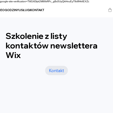
google-site-verification=TW1frDlyk2M86kRFc_gBs5UyQkHnuEyT9dflHt4EXZc
SEO
GODZINY
USŁUGI
KONTAKT
Szkolenie z listy
kontaktów newslettera
Wix
Kontakt