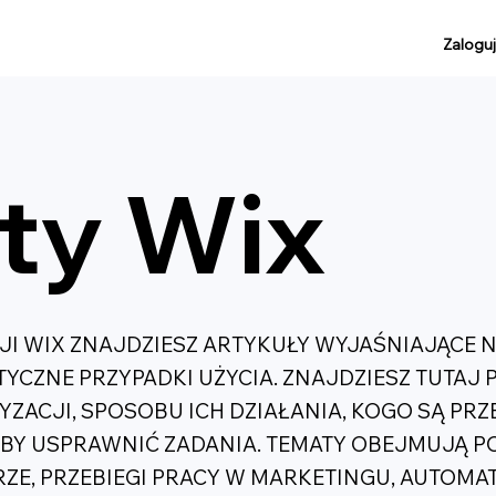
Zaloguj
ty Wix
I WIX ZNAJDZIESZ ARTYKUŁY WYJAŚNIAJĄCE 
KTYCZNE PRZYPADKI UŻYCIA. ZNAJDZIESZ TUTAJ
ACJI, SPOSOBU ICH DZIAŁANIA, KOGO SĄ PRZ
ABY USPRAWNIĆ ZADANIA. TEMATY OBEJMUJĄ P
ZE, PRZEBIEGI PRACY W MARKETINGU, AUTOMA