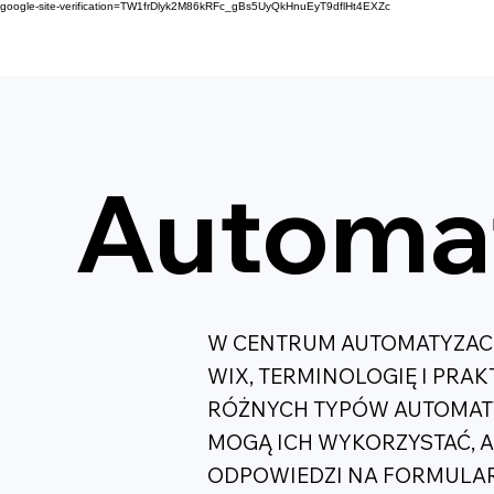
google-site-verification=TW1frDlyk2M86kRFc_gBs5UyQkHnuEyT9dflHt4EXZc
Automa
W CENTRUM AUTOMATYZACJ
WIX, TERMINOLOGIĘ I PRA
RÓŻNYCH TYPÓW AUTOMATYZ
MOGĄ ICH WYKORZYSTAĆ, 
ODPOWIEDZI NA FORMULAR