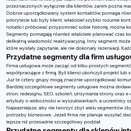
przeznaczonych wyłącznie dla klientów, zanim pozna ma
Dobrze uporządkowany system kontaktów pomaga również 
priorytecie lub były klient, właściciel szybko rozumie k
notatki i próbować przypomnieć sobie historię, można ko
Segmenty pomagają również właściwie planować czas komun
delikatną wiadomość reaktywacyjną. Inny segment może 
które wysłały zapytanie, ale nie dokonały rezerwacji. K
Przydatne segmenty dla firm usług
Firma usługowa może zacząć od kilku prostych segmentów. 
współpracujące z firmą. Byli klienci ukończyli projekt lub 
Już te cztery grupy mogą znacznie uporządkować komun
Bardziej szczegółowe segmenty usługowe można dodawać 
stron, redesignu, SEO, szkoleń, utrzymania strony oraz
artykuły o widoczności w wyszukiwarkach, a uczestnicy s
Najważniejsze, aby nie tworzyć zbyt wielu segmentów z
potrzeby biznesowe. Jeżeli firma nie planuje wysyłać dw
lepsza niż przesadnie szczegółowy podział.
Przydatne segmenty dla sklepów in