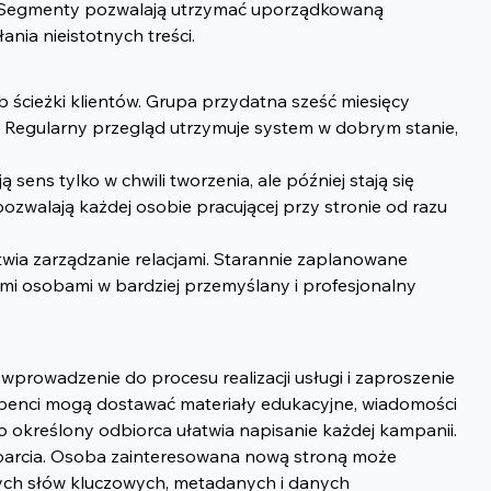
znie. Segmenty pozwalają utrzymać uporządkowaną 
nia nieistotnych treści.
b ścieżki klientów. Grupa przydatna sześć miesięcy 
Regularny przegląd utrzymuje system w dobrym stanie, 
ens tylko w chwili tworzenia, ale później stają się 
pozwalają każdej osobie pracującej przy stronie od razu 
wia zarządzanie relacjami. Starannie zaplanowane 
ymi osobami w bardziej przemyślany i profesjonalny 
rowadzenie do procesu realizacji usługi i zaproszenie 
ybenci mogą dostawać materiały edukacyjne, wiadomości 
 określony odbiorca ułatwia napisanie każdej kampanii.
sparcia. Osoba zainteresowana nową stroną może 
ących słów kluczowych, metadanych i danych 