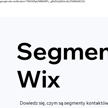
google-site-verification=TW1frDlyk2M86kRFc_gBs5UyQkHnuEyT9dflHt4EXZc
Segmen
Wix
Dowiedz się, czym są segmenty kontaktów