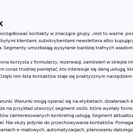
x
rządkować kontakty w znaczące grupy. Jest to ważne, ponie
, byłymi klientami, subskrybentami newslettera albo kupując
a. Segmenty umożliwiają wysyłanie bardziej trafnych wiadomoś
na korzysta z formularzy, rezerwacji, zamówień w sklepie in
 coraz trudniej pamiętać, kto interesuje się daną usługą, kt
ęki nim lista kontaktów staje się praktycznym narzędziem 
ki. Warunki mogą opierać się na etykietach, działaniach klie
e na przykład utworzyć segment osób, które wysłały formu
tów zainteresowanych konkretną usługą. Segment aktualizuje
 cel. Nie służy jedynie do przechowywania kontaktów. Pomaga
iach e-mailowych, automatyzacjach, planowaniu dalszego kon