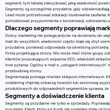
segment, tym łatwiej zdecydować, jaką wiadomość powi
Segmenty są szczególnie przydatne, gdy odzwierciedlają śc
Lead może potrzebować edukacji i budowania zaufania. Kl
potrzebować przypomnienia o konserwacji, odnowieniu usł
Dlaczego segmenty poprawiają mark
Dobry marketing nie polega jedynie na docieraniu do wię
mail do wszystkich, wiadomość często staje się zbyt szer
przydatna, ponieważ odpowiada na określoną potrzebę. 
Firma projektująca strony Wix może mieć różne grupy odb
klientów poszukujących wsparcia SEO, właścicieli sklep
inne pytania. Ogólny e-mail o „usługach internetowych”
przebudową strony.
Segmentacja pomaga również sklepom internetowym. Klie
codzienną chętniej zobaczą nowości lub sezonową wyprz
produktowych do odpowiednich segmentów sprawia, że e-
Segmenty a doświadczenie klienta
Segmenty są przydatne nie tylko w sprzedaży. Poprawiają
rozumiani. Klient, który już kupił, nie powinien stale