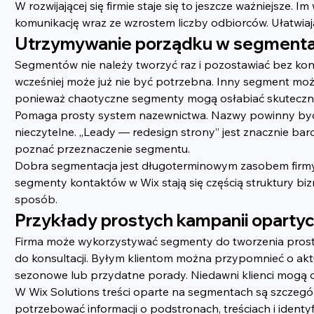
W rozwijającej się firmie staje się to jeszcze ważniejsz
komunikację wraz ze wzrostem liczby odbiorców. Ułatwiają
Utrzymywanie porządku w segment
Segmentów nie należy tworzyć raz i pozostawiać bez kontr
wcześniej może już nie być potrzebna. Inny segment mo
ponieważ chaotyczne segmenty mogą osłabiać skuteczno
Pomaga prosty system nazewnictwa. Nazwy powinny być krótk
nieczytelne. „Leady — redesign strony” jest znacznie bard
poznać przeznaczenie segmentu.
Dobra segmentacja jest długoterminowym zasobem firmy. Z
segmenty kontaktów w Wix stają się częścią struktury bi
sposób.
Przykłady prostych kampanii oparty
Firma może wykorzystywać segmenty do tworzenia prostyc
do konsultacji. Byłym klientom można przypomnieć o ak
sezonowe lub przydatne porady. Niedawni klienci mogą o
W Wix Solutions treści oparte na segmentach są szczegó
potrzebować informacji o podstronach, treściach i ident