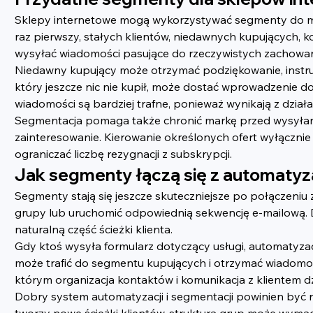
Sklepy internetowe mogą wykorzystywać segmenty do 
raz pierwszy, stałych klientów, niedawnych kupujących, k
wysyłać wiadomości pasujące do rzeczywistych zachow
Niedawny kupujący może otrzymać podziękowanie, instrukc
który jeszcze nic nie kupił, może dostać wprowadzenie 
wiadomości są bardziej trafne, ponieważ wynikają z działa
Segmentacja pomaga także chronić markę przed wysyłanie
zainteresowanie. Kierowanie określonych ofert wyłączni
ograniczać liczbę rezygnacji z subskrypcji.
Jak segmenty łączą się z automatyz
Segmenty stają się jeszcze skuteczniejsze po połączeniu
grupy lub uruchomić odpowiednią sekwencję e-mailową. 
naturalną część ścieżki klienta.
Gdy ktoś wysyła formularz dotyczący usługi, automatyzac
może trafić do segmentu kupujących i otrzymać wiadomo
którym organizacja kontaktów i komunikacja z klientem dz
Dobry system automatyzacji i segmentacji powinien być re
tworzy nowe ścieżki klientów, struktura grup może wymag