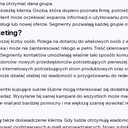
nna otrzymać dana grupa.
ieżkę klienta. Osoba, która dopiero poznała firmę, potrzebuj
ient może oczekiwać wsparcia, informacji o użytkowaniu prod
ugi lub nowej ofercie. Segmenty pozwalają każdej grupie o
eting?
kszej liczby osób. Polega na dotarciu do właściwych osób 
oka i może nie zainteresować nikogo w pełni. Treść skierowa
Segmenty kontaktów umożliwiają właśnie taki sposób komun
iorców: nowych przedsiębiorców potrzebujących pierwszej st
ów internetowych potrzebujących stron produktowych oraz o
 może działać słabiej niż wiadomość o przygotowaniu do re
ntki kupujące suknie ślubne mogą interesować się dodatk
edaż. Wysyłanie tej samej kampanii do wszystkich może m
mail jest bardziej pomocny i ma większą szansę wywołać re
 także doświadczenie klienta. Gdy ludzie otrzymują wiadomoś
 otrzymywać podstawowych e-maili wprowadzających. Nowy sub