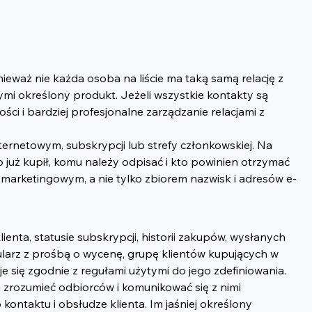
waż nie każda osoba na liście ma taką samą relację z 
ymi określony produkt. Jeżeli wszystkie kontakty są 
ci i bardziej profesjonalne zarządzanie relacjami z 
ternetowym, subskrypcji lub strefy członkowskiej. Na 
o już kupił, komu należy odpisać i kto powinien otrzymać 
marketingowym, a nie tylko zbiorem nazwisk i adresów e-
nta, statusie subskrypcji, historii zakupów, wysłanych 
larz z prośbą o wycenę, grupę klientów kupujących w 
 się zgodnie z regułami użytymi do jego zdefiniowania.
 zrozumieć odbiorców i komunikować się z nimi 
taktu i obsłudze klienta. Im jaśniej określony 