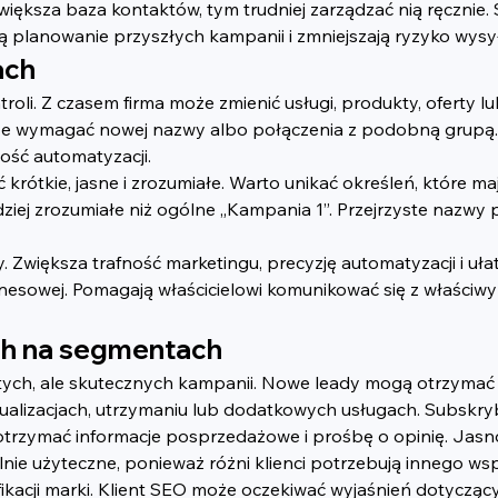
e. Im większa baza kontaktów, tym trudniej zarządzać nią ręc
 planowanie przyszłych kampanii i zmniejszają ryzyko wysyła
ach
oli. Z czasem firma może zmienić usługi, produkty, oferty lu
że wymagać nowej nazwy albo połączenia z podobną grupą. 
ść automatyzacji.
ie, jasne i zrozumiałe. Warto unikać określeń, które mają s
ziej zrozumiałe niż ogólne „Kampania 1”. Przejrzyste nazwy 
większa trafność marketingu, precyzję automatyzacji i ułat
znesowej. Pomagają właścicielowi komunikować się z właściw
ch na segmentach
h, ale skutecznych kampanii. Nowe leady mogą otrzymać wp
tualizacjach, utrzymaniu lub dodatkowych usługach. Subskr
trzymać informacje posprzedażowe i prośbę o opinię. Jasno
lnie użyteczne, ponieważ różni klienci potrzebują innego w
yfikacji marki. Klient SEO może oczekiwać wyjaśnień dotycz