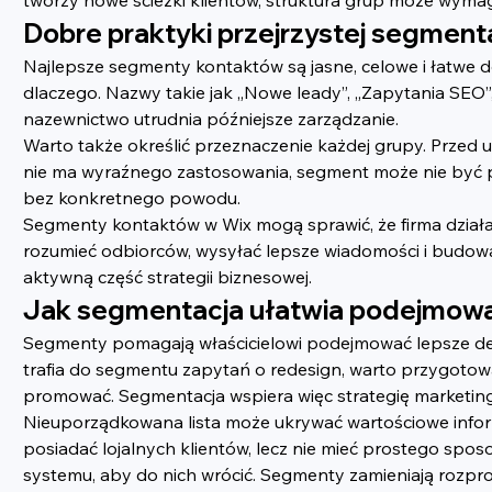
Dobre praktyki przejrzystej segmenta
Najlepsze segmenty kontaktów są jasne, celowe i łatwe do
dlaczego. Nazwy takie jak „Nowe leady”, „Zapytania SEO”,
nazewnictwo utrudnia późniejsze zarządzanie.
Warto także określić przeznaczenie każdej grupy. Przed 
nie ma wyraźnego zastosowania, segment może nie być po
bez konkretnego powodu.
Segmenty kontaktów w Wix mogą sprawić, że firma działa 
rozumieć odbiorców, wysyłać lepsze wiadomości i budować
aktywną część strategii biznesowej.
Jak segmentacja ułatwia podejmowa
Segmenty pomagają właścicielowi podejmować lepsze decy
trafia do segmentu zapytań o redesign, warto przygotować 
promować. Segmentacja wspiera więc strategię marketingo
Nieuporządkowana lista może ukrywać wartościowe informa
posiadać lojalnych klientów, lecz nie mieć prostego sposob
systemu, aby do nich wrócić. Segmenty zamieniają rozp