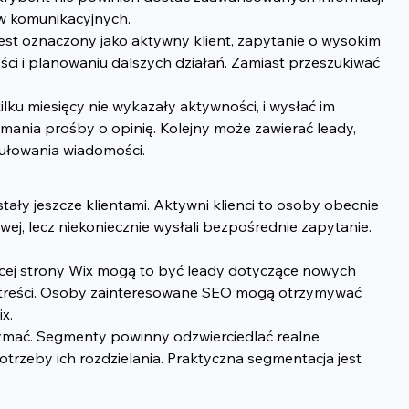
w komunikacyjnych.
st oznaczony jako aktywny klient, zapytanie o wysokim 
ości i planowaniu dalszych działań. Zamiast przeszukiwać 
u miesięcy nie wykazały aktywności, i wysłać im 
nia prośby o opinię. Kolejny może zawierać leady, 
mułowania wiadomości.
ały jeszcze klientami. Aktywni klienci to osoby obecnie 
gowej, lecz niekoniecznie wysłali bezpośrednie zapytanie. 
cej strony Wix mogą to być leady dotyczące nowych 
e treści. Osoby zainteresowane SEO mogą otrzymywać 
x.
ymać. Segmenty powinny odzwierciedlać realne 
rzeby ich rozdzielania. Praktyczna segmentacja jest 