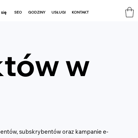
 się
SEO
GODZINY
USŁUGI
KONTAKT
któw w
lientów, subskrybentów oraz kampanie e-