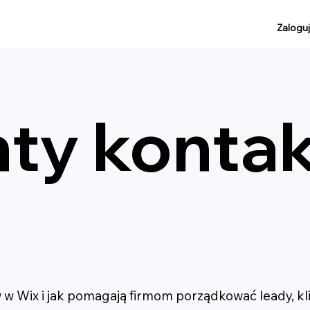
Zaloguj
ty konta
 w Wix i jak pomagają firmom porządkować leady, k