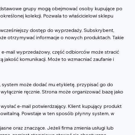
odstawowe grupy mogą obejmować osoby kupujące po 
reślonej kolekcji. Pozwala to właścicielowi sklepu 
ć wcześniejszy dostęp do wyprzedaży. Subskrybent, 
oże otrzymywać informacje o nowych produktach. Takie 
 e-mail wyprzedażowy, część odbiorców może stracić 
 jakość komunikacji. Może to wzmacniać zaufanie i 
e, system może dodać mu etykietę, przypisać go do 
wyłącznie ręcznie. Strona może organizować bazę jako 
wysłać e-mail potwierdzający. Klient kupujący produkt 
witalną. Powstaje w ten sposób płynny system, w 
sne oraz znaczące. Jeżeli firma zmienia usługi lub 
eczna, zamiast stopniowo stawać się chaotyczna.