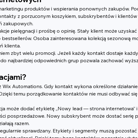
marketingu produktów i wspierania ponownych zakupów. P
ontakty z porzuconym koszykiem, subskrybentów i klientów ok
ań zakupowych.
je pielęgnacji i prośbę o opinię. Stały klient może uzyska
do bestsellerów. Osoba zainteresowana kolekcją sezonową m
ń klienta.
m zbyt wielu promocji. Jeżeli każdy kontakt dostaje każdy
e do najbardziej odpowiednich grup pozwala zachować wyższą
acjami?
 z Wix Automations. Gdy kontakt wykona określone działani
Dzięki temu porządkowanie kontaktów nie musi odbywać się 
ja może dodać etykietę „Nowy lead — strona internetowa” i 
ści posprzedażowe. Nowy subskrybent może dostać serię po
iałają razem.
gularnie sprawdzany. Etykiety i segmenty muszą pozostać ja
ać aktualizacji. Dzięki temu baza kontaktów pozostaje użyt