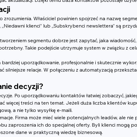
cji
 zrozumienia. Właściciel powinien spojrzeć na nazwę segment
 „Niedawni klienci” lub „Subskrybenci newslettera” są przyd
utworzeniem segmentu dobrze jest zapytać, jaka wiadomość, 
trzebny. Takie podejście utrzymuje system w związku z cel
bardziej uporządkowanie, profesjonalnie i skutecznie wykorz
 silniejsze relacje. W połączeniu z automatyzacją przekszta
nie decyzji?
zje. Po uporządkowaniu kontaktów łatwiej zobaczyć, jakiego
więcej treści na ten temat. Jeżeli duża liczba klientów kupu
wą, a nie tylko wysyłkę e-maili.
cje. Firma może mieć wiele potencjalnych leadów, ale nie p
u zaproszenia ich do specjalnej oferty. Byli klienci mogą pot
roszone dane w praktyczną wiedzę biznesową.