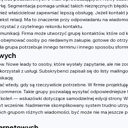
rkę. Segmentacja pomaga unikać takich niezręcznych błędó
właścicielowi zapewniać lepszą obsługę. Jeżeli kontakt je
ontekst relacji. Ma to znaczenie przy odpowiadaniu na wiadom
rzystać z czytelnego rekordu kontaktu.
ikacji. Firma może utworzyć grupę kontaktów, które od kilk
obejmować osoby po niedawnym zakupie, gotowe do otrzyma
ażda grupa potrzebuje innego terminu i innego sposobu sfor
owych
Nowe leady to osoby, które wysłały zapytanie, ale nie zost
skorzystali z usługi. Subskrybenci zapisali się do listy mailin
ikację.
wtedy, gdy są rzeczywiście potrzebne. W firmie projektują
 e-commerce. Takie grupy pozwalają wysyłać odpowiedniejsz
zkoleń — wskazówki dotyczące samodzielnej edycji strony Wi
byt wcześnie. Nadmiernie skomplikowany system trudno utrz
óch grupom różnych wiadomości, być może nie ma jeszcze pot
ternetowych