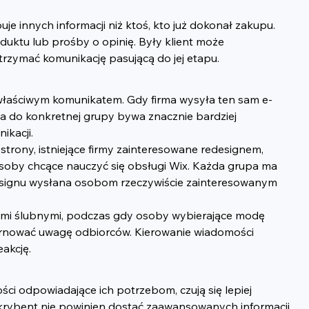
e innych informacji niż ktoś, kto już dokonał zakupu. 
uktu lub prośby o opinię. Były klient może 
trzymać komunikację pasującą do jej etapu.
z właściwym komunikatem. Gdy firma wysyła ten sam e-
na do konkretnej grupy bywa znacznie bardziej 
ikacji.
rony, istniejące firmy zainteresowane redesignem, 
soby chcące nauczyć się obsługi Wix. Każda grupa ma 
designu wysłana osobom rzeczywiście zainteresowanym 
ami ślubnymi, podczas gdy osoby wybierające modę 
arnować uwagę odbiorców. Kierowanie wiadomości 
akcję.
ci odpowiadające ich potrzebom, czują się lepiej 
skrybent nie powinien dostać zaawansowanych informacji 