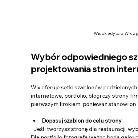
Widok edytora Wix z p
Wybór odpowiedniego sza
projektowania stron inte
Wix oferuje setki szablonów podzielonych 
internetowe, portfolio, blogi czy strony 
pierwszym krokiem, ponieważ stanowi on b
Dopasuj szablon do celu strony
  Jeśli tworzysz stronę dla restauracji, wybierz szablon z miejscem na menu i rezerwacje. 
Dla portfolio fotografa ważne będą galerie