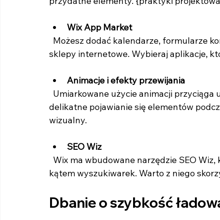
przydatne elementy. {praktyki projektowa
Wix App Market
  Możesz dodać kalendarze, formularze kontaktowe, czaty na żywo, galerie zdjęć, a nawet 
sklepy internetowe. Wybieraj aplikacje, k
Animacje i efekty przewijania
  Umiarkowane użycie animacji przyciąga uwagę, ale nie powinno rozpraszać. Na przykład 
delikatne pojawianie się elementów podcz
wizualny.
SEO Wiz
  Wix ma wbudowane narzędzie SEO Wiz, które pomaga zoptymalizować stronę pod 
kątem wyszukiwarek. Warto z niego skorzy
Dbanie o szybkość ładowa