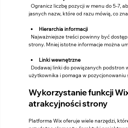
  Ogranicz liczbę pozycji w menu do 5-7, aby nie przytłoczyć odwiedzających. Używaj 
jasnych nazw, które od razu mówią, co zn
Hierarchia informacji
  Najważniejsze treści powinny być dostępne z poziomu głównego menu lub pierwszej 
strony. Mniej istotne informacje można u
Linki wewnętrzne
  Dodawaj linki do powiązanych podstron w treści, co poprawia doświadczenie 
użytkownika i pomaga w pozycjonowaniu 
Wykorzystanie funkcji Wix
atrakcyjności strony
Platforma Wix oferuje wiele narzędzi, któ