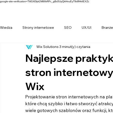
google-site-verification=TW1frDlyk2M86kRFc_gBs5UyQkHnuEyT9dflHt4EXZc
Wiedza
Strony internetowe
SEO
UX/UI
Branże
Wix Solutions
3 minut(y) czytania
Najlepsze praktyk
stron internetowy
Wix
Projektowanie stron internetowych na plat
które chcą szybko i łatwo stworzyć atrakcy
wiele gotowych szablonów oraz funkcji, k