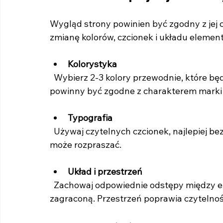
Wygląd strony powinien być zgodny z jej 
zmianę kolorów, czcionek i układu elemen
Kolorystyka
  Wybierz 2-3 kolory przewodnie, które będą się powtarzać na całej stronie. Kolory 
powinny być zgodne z charakterem marki
Typografia
  Używaj czytelnych czcionek, najlepiej bezszeryfowych. Zbyt wiele różnych krojów pisma 
może rozpraszać.
Układ i przestrzeń
  Zachowaj odpowiednie odstępy między elementami, aby strona nie wyglądała na 
zagraconą. Przestrzeń poprawia czytelność