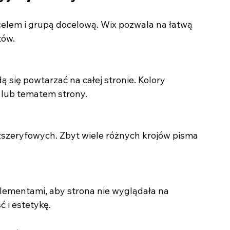
celem i grupą docelową. Wix pozwala na łatwą 
tów.
 lub tematem strony.
 i estetykę.