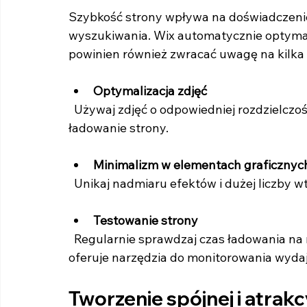
Szybkość strony wpływa na doświadczenie
wyszukiwania. Wix automatycznie optymali
powinien również zwracać uwagę na kilka
Optymalizacja zdjęć
  Używaj zdjęć o odpowiedniej rozdzielczości i formacie. Zbyt duże pliki spowalniają 
ładowanie strony.
Minimalizm w elementach graficznyc
  Unikaj nadmiaru efektów i dużej liczby 
Testowanie strony
  Regularnie sprawdzaj czas ładowania na różnych urządzeniach i przeglądarkach. Wix 
oferuje narzędzia do monitorowania wydaj
Tworzenie spójnej i atrakc