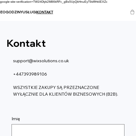
google-site-verification=TW1frDlyk2M86kRFc_gBs5UyQkHnuEyT9dflHt4EXZc
SEO
GODZINY
USŁUGI
KONTAKT
Kontakt
support@wixsolutions.co.uk
+447393989106
WSZYSTKIE ZAKUPY SĄ PRZEZNACZONE
WYŁĄCZNIE DLA KLIENTÓW BIZNESOWYCH (B2B).
Imię