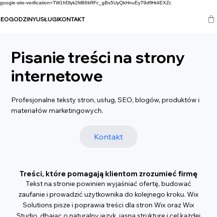
google-site-verification=TW1frDlyk2M86kRFc_gBs5UyQkHnuEyT9dflHt4EXZc
SEO
GODZINY
USŁUGI
KONTAKT
Pisanie treści na strony
internetowe
Profesjonalne teksty stron, usług, SEO, blogów, produktów i
materiałów marketingowych.
Kontakt
Treści, które pomagają klientom zrozumieć firmę
Tekst na stronie powinien wyjaśniać ofertę, budować
zaufanie i prowadzić użytkownika do kolejnego kroku. Wix
Solutions pisze i poprawia treści dla stron Wix oraz Wix
Studio, dbając o naturalny język, jasną strukturę i cel każdej