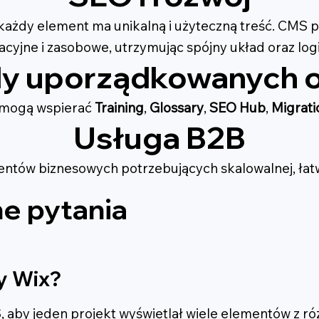
każdy element ma unikalną i użyteczną treść. CMS p
cyjne i zasobowe, utrzymując spójny układ oraz logi
dy uporządkowanych 
a mogą wspierać
Training
,
Glossary
,
SEO Hub
,
Migrati
Usługa B2B
ientów biznesowych potrzebujących skalowalnej, łatwi
e pytania
y Wix?
 aby jeden projekt wyświetlał wiele elementów z róż