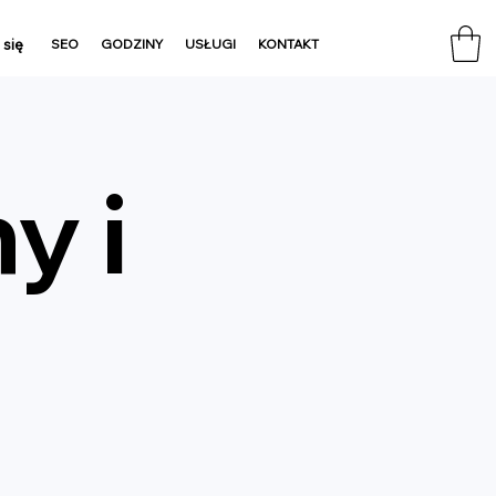
 się
SEO
GODZINY
USŁUGI
KONTAKT
y i
S