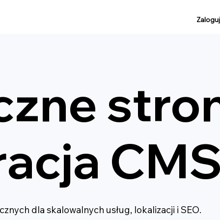
Zaloguj
zne stron
racja CM
znych dla skalowalnych usług, lokalizacji i SEO.