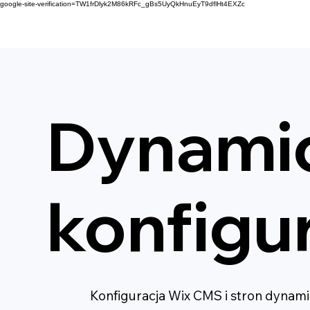
google-site-verification=TW1frDlyk2M86kRFc_gBs5UyQkHnuEyT9dflHt4EXZc
Dynamic
konfigu
Konfiguracja Wix CMS i stron dynamic