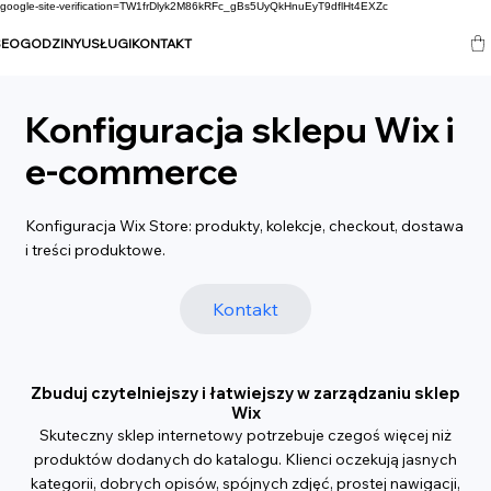
google-site-verification=TW1frDlyk2M86kRFc_gBs5UyQkHnuEyT9dflHt4EXZc
SEO
GODZINY
USŁUGI
KONTAKT
Konfiguracja sklepu Wix i
e-commerce
Konfiguracja Wix Store: produkty, kolekcje, checkout, dostawa
i treści produktowe.
Kontakt
Zbuduj czytelniejszy i łatwiejszy w zarządzaniu sklep
Wix
Skuteczny sklep internetowy potrzebuje czegoś więcej niż
produktów dodanych do katalogu. Klienci oczekują jasnych
kategorii, dobrych opisów, spójnych zdjęć, prostej nawigacji,