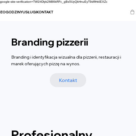
google-site-verification=TW1frDlyk2M86kRFc_gBs5UyQkHnuEyT9dflHt4EXZc
SEO
GODZINY
USŁUGI
KONTAKT
Branding pizzerii
Branding i identyfikacja wizualna dla pizzerii, restauracji i
marek oferujących pizzę na wynos.
Kontakt
Profesjonalny 