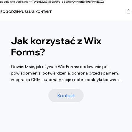
google-site-verification=TW1frDlyk2M86kRFc_gBs5UyQkHnuEyT9dflHt4EXZc
SEO
GODZINY
USŁUGI
KONTAKT
Jak korzystać z Wix
Forms?
Dowiedz się, jak używać Wix Forms: dodawanie pól,
powiadomienia, potwierdzenia, ochrona przed spamem,
integracja CRM, automatyzacje i dobre praktyki konwersji.
Kontakt